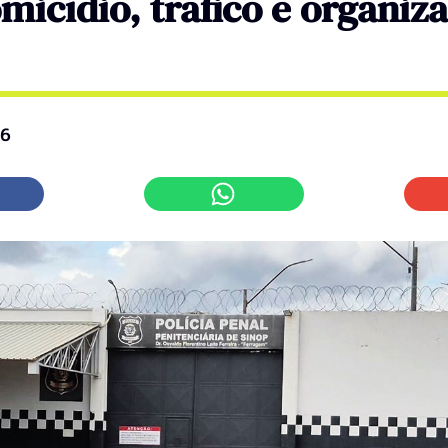
micídio, tráfico e organiz
26