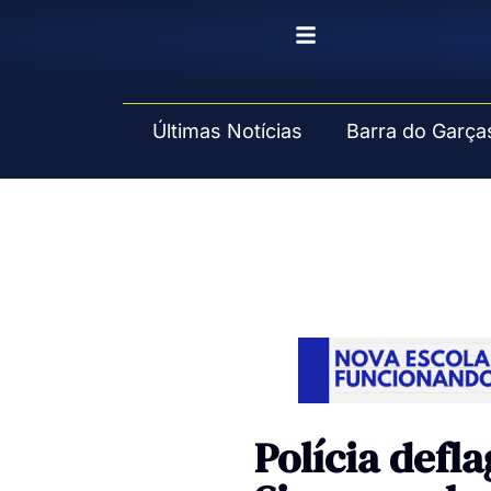
Pular
para
o
Últimas Notícias
Barra do Garça
conteúdo
Polícia defl