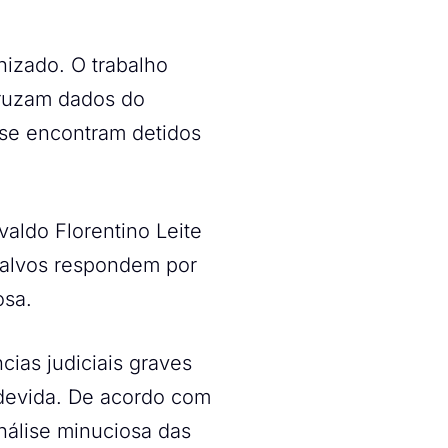
nizado. O trabalho
 cruzam dados do
 se encontram detidos
valdo Florentino Leite
s alvos respondem por
osa.
ias judiciais graves
devida. De acordo com
análise minuciosa das