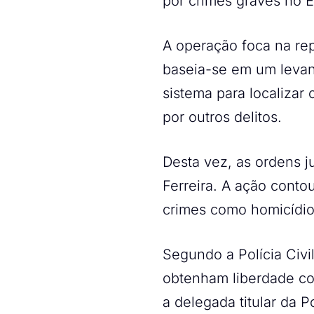
por crimes graves no E
A operação foca na rep
baseia-se em um levant
sistema para localizar
por outros delitos.
Desta vez, as ordens j
Ferreira. A ação conto
crimes como homicídio,
Segundo a Polícia Civi
obtenham liberdade co
a delegada titular da P