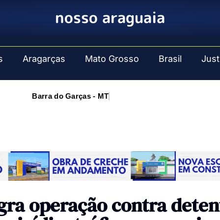
nosso araguaia
s
Aragarças
Mato Grosso
Brasil
Just
Barra do Garças - MT
agra operação contra dete