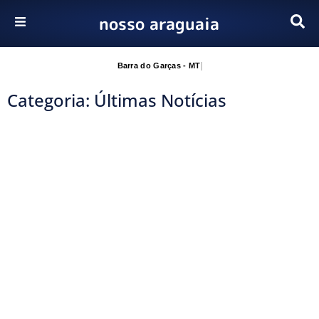
nosso araguaia
Pular
para
Barra do Garças - MT
o
Categoria: Últimas Notícias
conteúdo