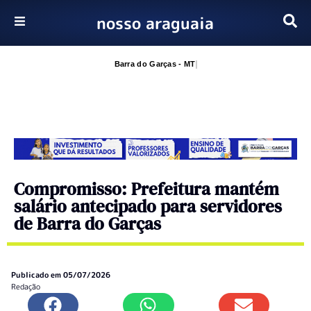
nosso araguaia
Pular
para
Barra do Garças - MT
o
conteúdo
Compromisso: Prefeitura mantém
salário antecipado para servidores
de Barra do Garças
Publicado em
05/07/2026
Redação